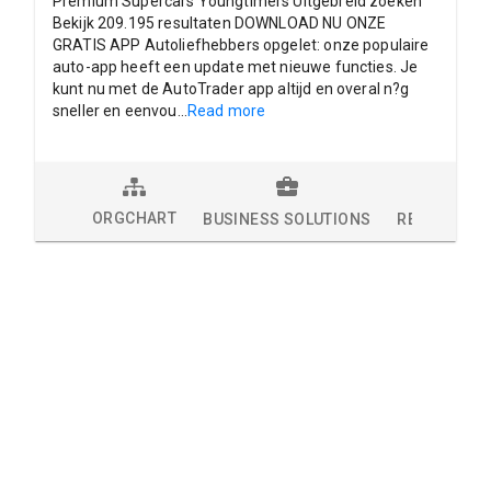
Premium Supercars Youngtimers Uitgebreid zoeken
Bekijk 209.195 resultaten DOWNLOAD NU ONZE
GRATIS APP Autoliefhebbers opgelet: onze populaire
auto-app heeft een update met nieuwe functies. Je
kunt nu met de AutoTrader app altijd en overal n?g
sneller en eenvou
...
Read more
ORGCHART
BUSINESS SOLUTIONS
RESEARCH 